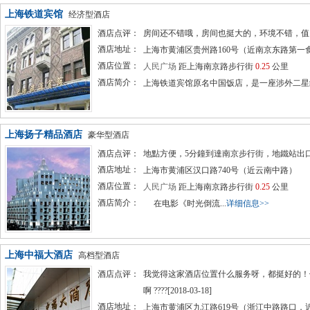
上海铁道宾馆
经济型酒店
酒店点评：
房间还不错哦，房间也挺大的，环境不错，值了[201
酒店地址：
上海市黄浦区贵州路160号（近南京东路第一
酒店位置：
人民广场
距上海南京路步行街
0.25
公里
酒店简介：
上海铁道宾馆原名中国饭店，是一座涉外二星级
上海扬子精品酒店
豪华型酒店
酒店点评：
地點方便，5分鐘到達南京步行街，地鐵站出口附近[2
酒店地址：
上海市黄浦区汉口路740号（近云南中路）
酒店位置：
人民广场
距上海南京路步行街
0.25
公里
酒店简介：
在电影《时光倒流...
详细信息>>
上海中福大酒店
高档型酒店
酒店点评：
我觉得这家酒店位置什么服务呀，都挺好的！但
啊 ????[2018-03-18]
酒店地址：
上海市黄浦区九江路619号（浙江中路路口，