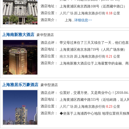
酒店地址：
上海黄浦区南京西路108号（近西藏中路口）
酒店位置：
人民广场
距上海南京路步行街
0.18
公里
酒店简介：
上海...
详细信息>>
上海南新雅大酒店
豪华型酒店
酒店点评：
带父母过来住了三天又续住了一天，他们也喜欢，这
酒店地址：
上海黄浦区南京东路719号（人民广场东侧）
酒店位置：
南京东路
距上海南京路步行街
0.21
公里
酒店简介：
上海南新雅大酒店位于上海最繁华的金融、商业
上海雅居乐万豪酒店
豪华型酒店
酒店点评：
位置好，交通方便。又是商业中心！[2018-04-2
酒店地址：
上海黄浦区西藏中路555号（近牯岭路，近人
酒店位置：
人民广场
距上海南京路步行街
0.23
公里
酒店简介：
◆坐落于上海浦西中心地段 地理位置得天独厚