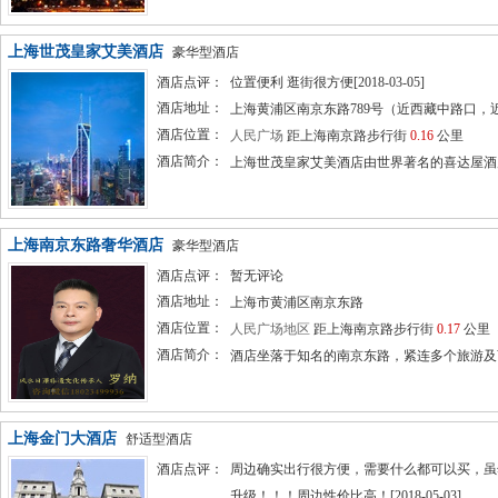
上海世茂皇家艾美酒店
豪华型酒店
酒店点评：
位置便利 逛街很方便[2018-03-05]
酒店地址：
上海黄浦区南京东路789号（近西藏中路口，
酒店位置：
人民广场
距上海南京路步行街
0.16
公里
酒店简介：
上海世茂皇家艾美酒店由世界著名的喜达屋酒店
上海南京东路奢华酒店
豪华型酒店
酒店点评：
暂无评论
酒店地址：
上海市黄浦区南京东路
酒店位置：
人民广场地区
距上海南京路步行街
0.17
公里
酒店简介：
酒店坐落于知名的南京东路，紧连多个旅游及商
上海金门大酒店
舒适型酒店
酒店点评：
周边确实出行很方便，需要什么都可以买，虽
升级！！！周边性价比高！[2018-05-03]