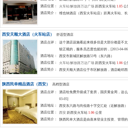
酒店位置：
火车站/解放路万达广场
距西安火车站
1.05
公
酒店简介：
维也纳酒店（西安火车站店）距离火车站、长途汽
西安天顺大酒店（火车站店）
舒适型酒店
酒店点评：
这个酒店设施看起来很多但是大部分都是不太
较正规的，服务员态度也挺好的，[2013-04-06
酒店地址：
西安市新城区解放路53号（东六路）
酒店位置：
火车站/解放路万达广场
距西安火车站
1.06
公
酒店简介：
西安天顺大酒店位于市区解放路，酒店毗邻西安
陕西民幸精品酒店（西安）
高档型酒店
酒店点评：
酒店给免费升级成了套房，国庆黄金周，这么好
03-05]
酒店地址：
西安东六路与尚俭路十字交汇处（近解放路）
酒店位置：
西安
距西安火车站
1.06
公里
酒店简介：
陕西民幸大酒店是由喜来登业主投资、管理的一