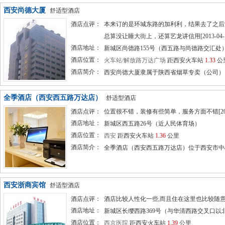
西安尚德大厦
舒适型酒店
酒店点评：
本来订的是环城东路的加利利，结果去了之后
总算没让睡大街上，还算艺龙讲信用[2013-04-1
酒店地址：
新城区尚德路155号（西五路与尚德路交汇处
酒店位置：
火车站/解放路万达广场
距西安火车站
1.33
公
酒店简介：
西安尚德大厦隶属于陕西省烟草专卖（公司），
全季酒店（西安西五路万达店）
舒适型酒店
酒店点评：
位置很不错，装修有些简单，服务方面不错[2018-
酒店地址：
新城区西五路26号（近人民体育场）
酒店位置：
西安
距西安火车站
1.36
公里
酒店简介：
全季酒店（西安西五路万达店）位于西安市中心繁
西安浙商宾馆
舒适型酒店
酒店点评：
酒店比较人性化一些,而且住在这里也比较随意,不是
酒店地址：
新城区长缨西路369号（与华清西路交叉口以
酒店位置：
西京医院
距西安火车站
1.39
公里