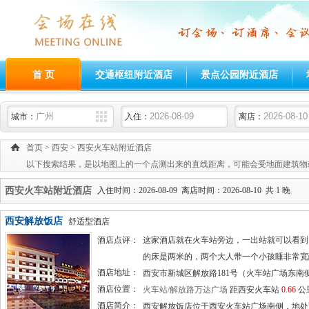
首 页
交通枢纽附近酒店
景点公园附近酒店
城市：
入住：
离店：
首页
>
西安
>
西安火车站附近酒店
以下搜索结果，是以地图上的一个点测出来的直线距离，可能会受地面建筑物
西安火车站附近酒店
入住时间：2026-08-09 离店时间：2026-08-10 共 1 晚
西安解放饭店
舒适型酒店
酒店点评：
这家酒店就在火车站旁边，一出站就可以看到
的床是两米的，两个大人带一个小孩睡非常宽敞，服务
酒店地址：
西安市新城区解放路181号（火车站广场东南
酒店位置：
火车站/解放路万达广场
距西安火车站
0.66
公
酒店简介：
西安解放饭店位于西安火车站广场南侧，地处西