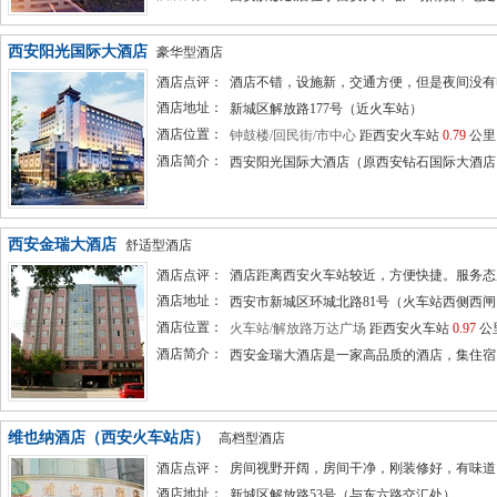
西安阳光国际大酒店
豪华型酒店
酒店点评：
酒店不错，设施新，交通方便，但是夜间没有电梯是
酒店地址：
新城区解放路177号（近火车站）
酒店位置：
钟鼓楼/回民街/市中心
距西安火车站
0.79
公里
酒店简介：
西安阳光国际大酒店（原西安钻石国际大酒店）
西安金瑞大酒店
舒适型酒店
酒店点评：
酒店距离西安火车站较近，方便快捷。服务态度也不
酒店地址：
西安市新城区环城北路81号（火车站西侧西
酒店位置：
火车站/解放路万达广场
距西安火车站
0.97
公
酒店简介：
西安金瑞大酒店是一家高品质的酒店，集住宿、
维也纳酒店（西安火车站店）
高档型酒店
酒店点评：
房间视野开阔，房间干净，刚装修好，有味道，并且
酒店地址：
新城区解放路53号（与东六路交汇处）