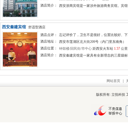
酒店简介：
西安浙商宾馆是一家涉外旅游商务宾馆。宾馆位
西安秦建宾馆
舒适型酒店
酒店点评：
忘记评价了，卫生不是很好，位置比较好、下次会考虑
酒店地址：
西安市莲湖区北大街209号（内门里东南角）
酒店位置：
钟鼓楼/回民街/市中心
距西安火车站
1.57
公里
酒店简介：
西安秦建宾馆是一家具有全新理念的三星级标准
网站首页
|
版权所有: 立悦科技